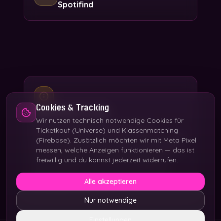
Spotifind
Cookies & Tracking
Mindestalter 16 Jahre
Wir nutzen technisch notwendige Cookies für
Diese Altersbeschränkung hat keine
Ticketkauf (Universe) und Klassenmatching
rechtlichen, sondern qualitative Gründe: Kinder
(Firebase). Zusätzlich möchten wir mit Meta Pixel
im Saal hemmen erfahrungsgemäß Publikum
messen, welche Anzeigen funktionieren — das ist
freiwillig und du kannst jederzeit widerrufen.
und Comedians. Ausnahme: Schulklassen.
Bei Verstoß: Einlass kann verweigert werden, keine
Alle akzeptieren
Erstattung der VVK-Tickets.
Nur notwendige
Einstellungen