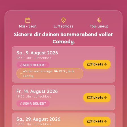
Mai – Sept
Luftschloss
Top-Lineup
Sichere dir deinen Sommerabend voller
Comedy.
So., 9. August 2026
19:30 Uhr · Luftschloss
Tickets
SEHR BELIEBT
Wettervorhersage:
🌤️ 30 °C, teils
sonnig
Fr., 14. August 2026
19:30 Uhr · Luftschloss
Tickets
SEHR BELIEBT
Sa., 29. August 2026
Tickets
19:30 Uhr · Luftschloss