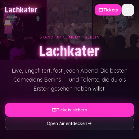
Lachkater
Tickets
Menü 
STAND-UP COMEDY · BERLIN
Lachkater
Live, ungefiltert, fast jeden Abend. Die besten
Comedians Berlins — und Talente, die du als
Erste·r gesehen haben willst.
Tickets sichern
Open Air entdecken